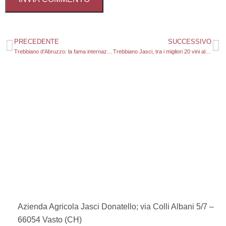
PRECEDENTE
SUCCESSIVO
Trebbiano d’Abruzzo: la fama internazionale di un bianco antico
Trebbiano Jasci, tra i migliori 20 vini al mondo (sotto i 20€)
Azienda Agricola Jasci Donatello; via Colli Albani 5/7 –
66054 Vasto (CH)