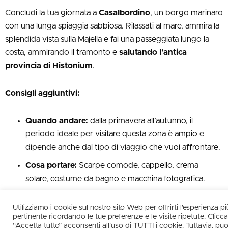
Concludi la tua giornata a
Casalbordino
, un borgo marinaro
con una lunga spiaggia sabbiosa. Rilassati al mare, ammira la
splendida vista sulla Majella e fai una passeggiata lungo la
costa, ammirando il tramonto e
salutando l’antica
provincia di Histonium
.
Consigli aggiuntivi:
Quando andare:
dalla primavera all’autunno, il
periodo ideale per visitare questa zona è ampio e
dipende anche dal tipo di viaggio che vuoi affrontare.
Cosa portare:
Scarpe comode, cappello, crema
solare, costume da bagno e macchina fotografica.
Dove dormire:
Puoi scegliere tra agriturismi, bed and
Utilizziamo i cookie sul nostro sito Web per offrirti l'esperienza pi
breakfast e hotel, a seconda delle tue preferenze e
pertinente ricordando le tue preferenze e le visite ripetute. Clic
del tuo budget.
“Accetta tutto” acconsenti all'uso di TUTTI i cookie. Tuttavia, puo