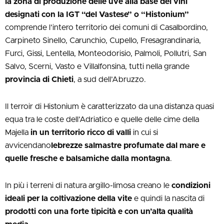
la zona di produzione delle uve alla base dei vini
designati con la IGT “del Vastese” o “Histonium”
comprende l’intero territorio dei comuni di Casalbordino,
Carpineto Sinello, Carunchio, Cupello, Fresagrandinaria,
Furci, Gissi, Lentella, Monteodorisio, Palmoli, Pollutri, San
Salvo, Scerni, Vasto e Villalfonsina, tutti nella grande
provincia di Chieti
, a sud dell’Abruzzo.
Il terroir di Histonium è caratterizzato da una distanza quasi
equa tra le coste dell’Adriatico e quelle delle cime della
Majella
in un territorio ricco di valli
in cui si
avvicendano
lebrezze salmastre profumate dal mare e
quelle fresche e balsamiche dalla montagna
.
In più i terreni di natura argillo-limosa creano le
condizioni
ideali per la coltivazione della vite
e quindi la nascita di
prodotti con una forte tipicità e con un’alta qualità